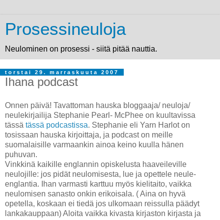
Prosessineuloja
Neulominen on prosessi - siitä pitää nauttia.
torstai 29. marraskuuta 2007
Ihana podcast
Onnen päivä! Tavattoman hauska bloggaaja/ neuloja/
neulekirjailija Stephanie Pearl- McPhee on kuultavissa
tässä
tässä podcastissa
. Stephanie eli Yarn Harlot on
tosissaan hauska kirjoittaja, ja podcast on meille
suomalaisille varmaankin ainoa keino kuulla hänen
puhuvan.
Vinkkinä kaikille englannin opiskelusta haaveileville
neulojille: jos pidät neulomisesta, lue ja opettele neule-
englantia. Ihan varmasti karttuu myös kielitaito, vaikka
neulomisen sanasto onkin erikoisala. ( Aina on hyvä
opetella, koskaan ei tiedä jos ulkomaan reissulla päädyt
lankakauppaan) Aloita vaikka kivasta kirjaston kirjasta ja