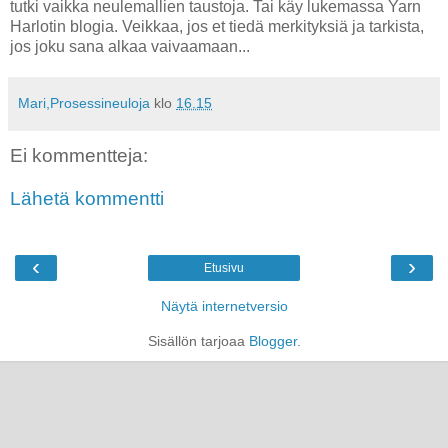
tutki vaikka neulemallien taustoja. Tai käy lukemassa Yarn
Harlotin blogia. Veikkaa, jos et tiedä merkityksiä ja tarkista,
jos joku sana alkaa vaivaamaan...
Mari,Prosessineuloja
klo
16.15
Ei kommentteja:
Lähetä kommentti
‹
›
Etusivu
Näytä internetversio
Sisällön tarjoaa
Blogger
.